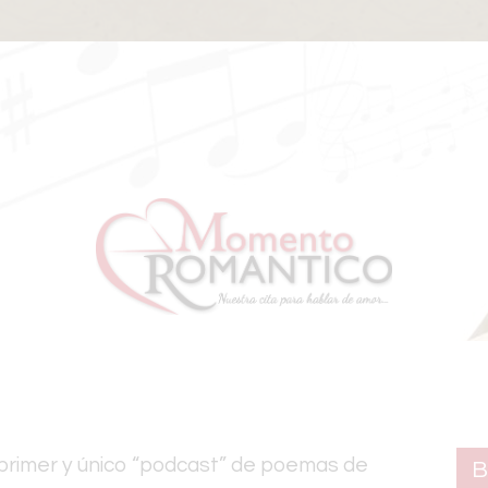
¿Que es Momento
Romántico?
Agradecimientos
Regístrate en el Blog
Suscríbete al
“Podcast”
Legales
 primer y único “podcast” de poemas de
B