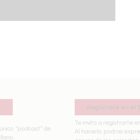
?
Regístrate en el 
Te invito a registrarte e
nico “podcast” de
Al hacerlo podras expre
lano.